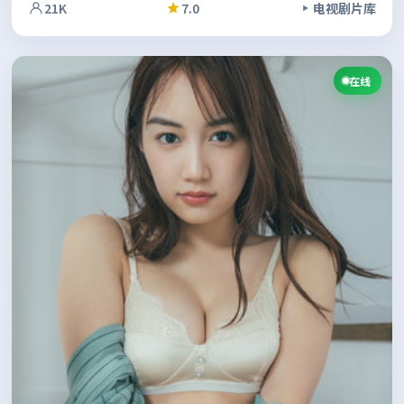
21K
7.0
电视剧片库
在线