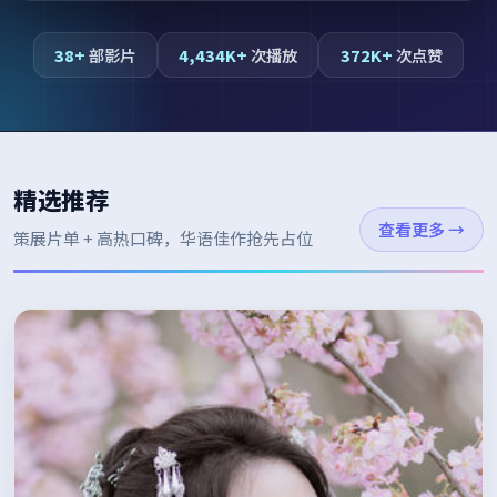
38+
部影片
4,434K+
次播放
372K+
次点赞
精选推荐
查看更多
→
策展片单 + 高热口碑，华语佳作抢先占位