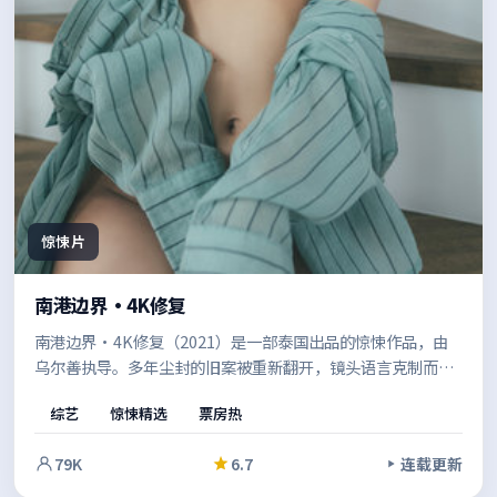
惊悚片
南港边界·4K修复
南港边界·4K修复（2021）是一部泰国出品的惊悚作品，由
乌尔善执导。多年尘封的旧案被重新翻开，镜头语言克制而富
有张力，情绪在留白中慢慢累积。适合喜欢强情节与人物弧光
综艺
惊悚精选
票房热
的观众。
79K
6.7
连载更新