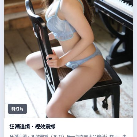
科幻片
狂潮追缉·视效震撼
狂潮追缉·视效震撼（2021）是一部泰国出品的科幻作品，由