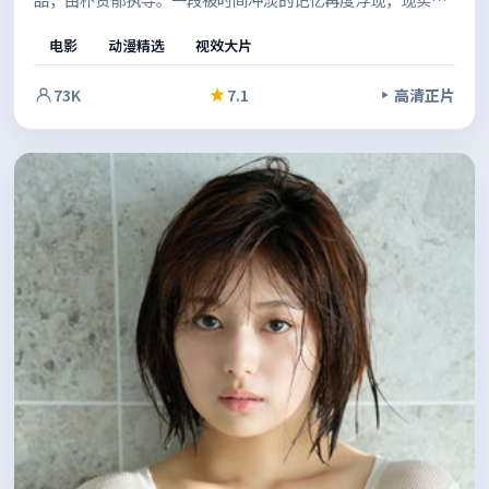
感与戏剧冲突兼顾，让观众在共情中思考边界。既有商业片的
电影
动漫精选
视效大片
观感，也保留了作者表达的空间。
73K
7.1
高清正片