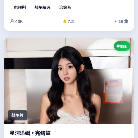
公不得不在道德与生存之间做出艰难抉择。适合喜欢强情节与
电视剧
战争精选
治愈系
人物弧光的观众。
40K
7.8
26 集
在线
战争片
星河追缉·完结篇