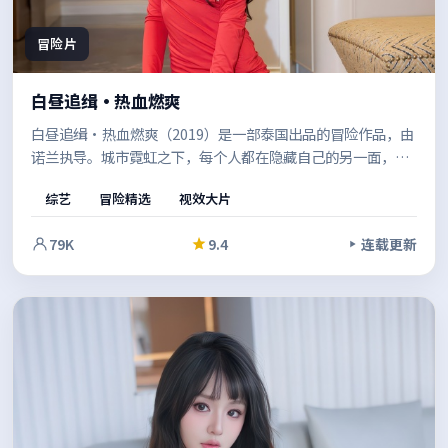
冒险片
白昼追缉·热血燃爽
白昼追缉·热血燃爽（2019）是一部泰国出品的冒险作品，由
诺兰执导。城市霓虹之下，每个人都在隐藏自己的另一面，主
人公不得不在道德与生存之间做出艰难抉择。节奏张弛有度，
综艺
冒险精选
视效大片
适合反复品味的细节埋伏笔。
79K
9.4
连载更新