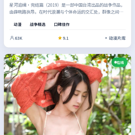
星河追缉·完结篇（2019）是一部中国台湾出品的战争作品，
由薛晓路执导。在时代浪潮与个体命运的交汇处，群像之间的
张力不断升级，推动故事走向意料之外的方向。适合喜欢强情
动漫
战争精选
口碑佳作
节与人物弧光的观众。
63K
9.1
动漫片库
在线