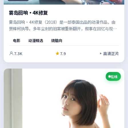
雾岛回响·4K修复
雾岛回响·4K修复（2018）是一部泰国出品的动漫作品，由
贾樟柯执导。多年尘封的旧案被重新翻开，叙事在回忆与现实
之间切换，拼贴出完整的人性图景。适合喜欢强情节与人物弧
电影
动漫精选
烧脑向
光的观众。
7.3K
7.9
高清正片
在线