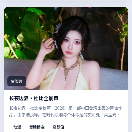
冒险片
长夜边界·杜比全景声
长夜边界·杜比全景声（2026）是一部中国台湾出品的冒险作
品，由宁浩执导。在时代浪潮与个体命运的交汇处，类型元素
与人文关怀并重，既有爽感也留有余味。结尾留白恰到好处，
动漫
冒险精选
高颜值
给人回味余地。