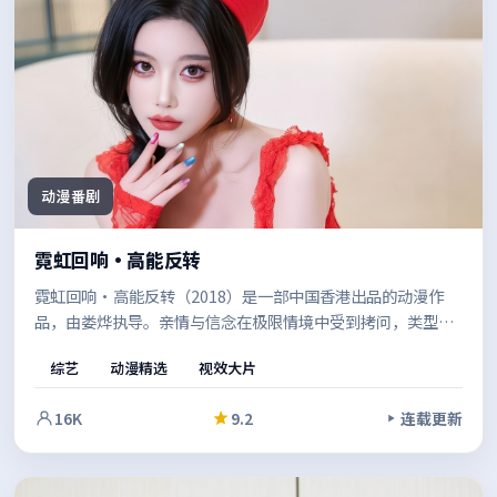
动漫番剧
霓虹回响·高能反转
霓虹回响·高能反转（2018）是一部中国香港出品的动漫作
品，由娄烨执导。亲情与信念在极限情境中受到拷问，类型元
素与人文关怀并重，既有爽感也留有余味。适合喜欢强情节与
综艺
动漫精选
视效大片
人物弧光的观众。
16K
9.2
连载更新