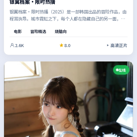
银翼档案·限时热播
银翼档案·限时热播（2025）是一部韩国出品的冒险作品，由
程耳执导。城市霓虹之下，每个人都在隐藏自己的另一面，多
条线索并行推进，最终在令人屏息的高潮中收束。影像风格统
电影
冒险精选
烧脑向
一，整体完成度较高。
2.6K
8.0
高清正片
在线